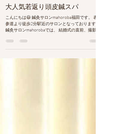
真早季 福田
2023年6月7日
読了時間: 1分
大人気若返り頭皮鍼スパ
こんにちは😃 鍼灸サロンmahoroba福田です。 表
参道より徒歩2分駅近のサロンとなっております。
鍼灸サロンmahorobaでは、 結婚式の直前、撮影の
直前、大事な日のご予定に合わせて、スッキリた
るみ、むくみを改善したい！本当は美容鍼をした
いけれども、内出血が怖い！！...