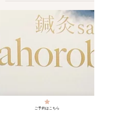
美容鍼＋アロマオイルマッサー
ジ
こんにちは 表参道鍼灸サロンmahoroba福田です。
美容鍼＋アロマオイルマッサージ 美容鍼でお顔の
筋肉をほぐした後、 アロマオイルで首肩背中お顔
をオイルマッサージして、筋肉の緊張をさらに取
りながら、 老廃物を流して行くメニューになりま
す。 背中の張りが強い方...
ご予約はこちら