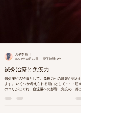
真早季 福田
2023年10月12日
読了時間: 1分
鍼灸治療と免疫力
鍼灸施術の特徴として、免疫力への影響が言われ
ます。 いくつか考えられる理由として･･･ ・筋肉
のコリがほぐれ、血流量への影響（免疫の一部は
血液中に存在） 筋肉内を流れる血管への圧迫が軽
減され血流が循環しやすくなる。 冷えも緩和され