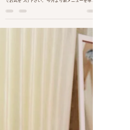
2023年5月25日
読了時間: 1分
眼精疲労、噛み締め、がひどい
方にお勧め極上頭皮鍼スパ
こんにちは、表参道鍼灸サロンmahoroba福田です
最近は、気温差も激しく体調を壊す方も多いいの
でお気をつけ下さい。 今月より新メニューを導入
いたしました ★若返り引き上げ頭皮鍼スパ★ 眼精
疲労 不眠 首肩こり やる気が出ない お顔のたるみ
頭痛 なんだかボートする...