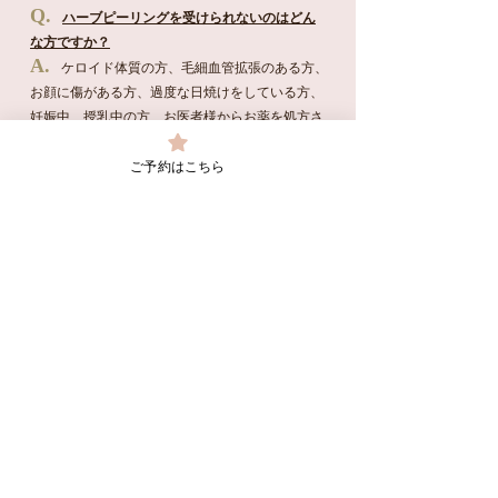
Q.
ハーブピーリングを受けられないのはどん
な方ですか？
A.
ケロイド体質の方、毛細血管拡張のある方、
お顔に傷がある方、過度な日焼けをしている方、
妊娠中、授乳中の方、お医者様からお薬を処方さ
れている方（ステロイド剤など）、プチ整形やア
ご予約はこちら
ートメイクをして３週間以内の方、オペ手術の場
合は３ヶ月以内の方、レーザーや、フォトフェイ
シャル、脱毛などお肌に負担がかかる施術をして
３週間以内の方となります。
トレチノイン、ハイドロキノンの入っている化粧
品は、前後１週間はお控えください。
Q.
予約の受付時間を教えて下さい？
A.
平日は朝９時から夜８時まで祝日、土日は、
１９時までの受け付けております。時間外の施術
も対応しておりますので、お問い合わせくださ
い。お休みは不定休になります。