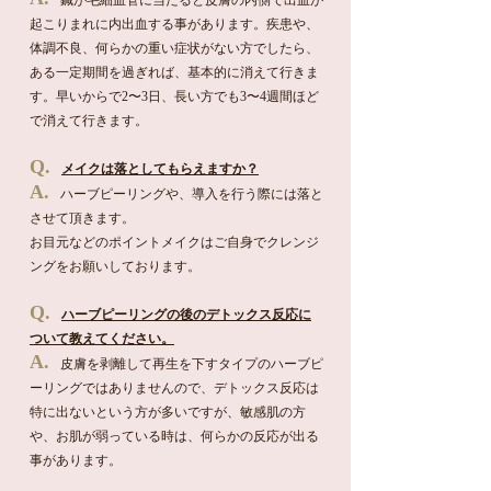
鍼が毛細血管に当たると皮膚の内側で出血が
起こりまれに内出血する事があります。疾患や、
体調不良、何らかの重い症状がない方でしたら、
ある一定期間を過ぎれば、基本的に消えて行きま
す。早いからで2〜3日、長い方でも3〜4週間ほど
で消えて行きます。
Q.
メイクは落としてもらえますか？
A.
ハーブピーリングや、導入を行う際には落と
させて頂きます。
お目元などのポイントメイクはご自身でクレンジ
ングをお願いしております。
Q.
ハーブピーリングの後のデトックス反応に
ついて教えてください。
A.
皮膚を剥離して再生を下すタイプのハーブピ
ーリングではありませんので、デトックス反応は
特に出ないという方が多いですが、敏感肌の方
や、お肌が弱っている時は、何らかの反応が出る
事があります。