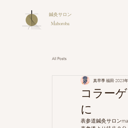
鍼灸サロン
All Posts
真早季 福田
2023
コラーゲ
に
表参道鍼灸サロンmah