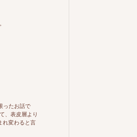
。
限ったお話で
て、表皮層より
まれ変わると言